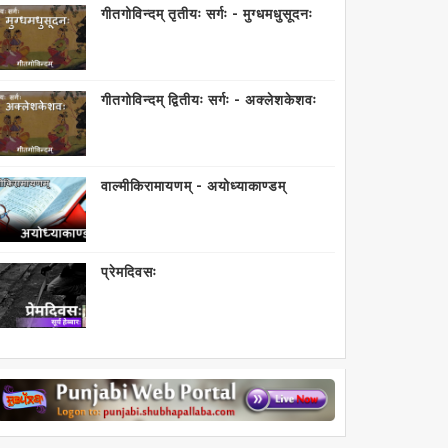
गीतगोविन्दम् तृतीयः सर्गः - मुग्धमधुसूदनः
गीतगोविन्दम् द्वितीयः सर्गः - अक्लेशकेशवः
वाल्मीकिरामायणम् - अयोध्याकाण्डम्
प्रेमदिवसः