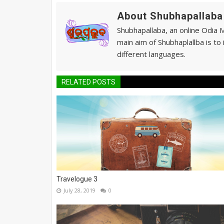
About Shubhapallaba
Shubhapallaba, an online Odia 
main aim of Shubhaplallba is to
different languages.
RELATED POSTS
Travelogue 3
July 28, 2019
0