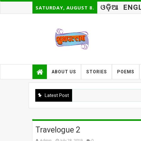
ଓଡ଼ିଆ
ENG
SATURDAY, AUGUST 8.
ABOUT US
STORIES
POEMS
Latest Post
Travelogue 2
Admin
July 28, 2019
0