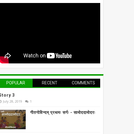
POPULAR
RECENT
COMMENTS
Story 3
July 28, 2019
1
गीतगोविन्दम् प्रथमः सर्गः - सामोददामोदरः