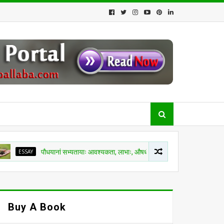
पौधयानां सभ्यतायाः आवश्यकता, लाभाः, औषधीयगुणाः च विषयकं ब्रिहत्संहितायाः आयुर्वेदे सन्दर्
Buy A Book