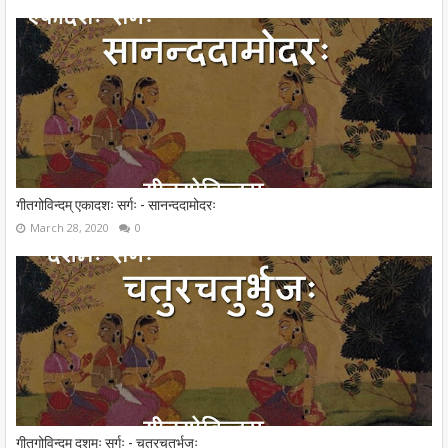
गीतगोविन्दम् एकादशः सर्गः - सानन्ददामोदरः
March 28, 2020
0
गीतगोविन्दम् दशमः सर्गः - चतुरचतुर्भुजः