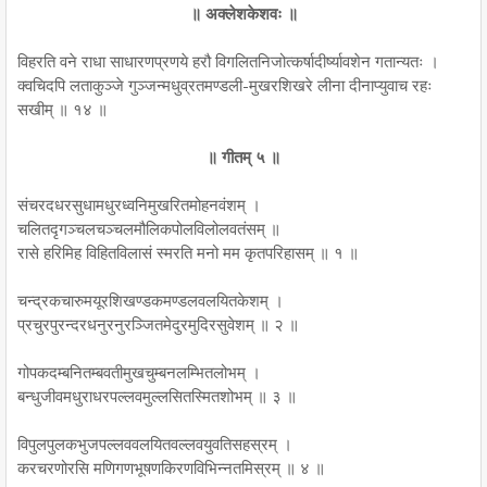
॥ अक्लेशकेशवः ॥
विहरति वने राधा साधारणप्रणये हरौ विगलितनिजोत्कर्षादीर्ष्यावशेन गतान्यतः ।
क्वचिदपि लताकुञ्जे गुञ्जन्मधुव्रतमण्डली-मुखरशिखरे लीना दीनाप्युवाच रहः
सखीम् ॥ १४ ॥
॥ गीतम् ५ ॥
संचरदधरसुधामधुरध्वनिमुखरितमोहनवंशम् ।
चलितदृगञ्चलचञ्चलमौलिकपोलविलोलवतंसम् ॥
रासे हरिमिह विहितविलासं स्मरति मनो मम कृतपरिहासम् ॥ १ ॥
चन्द्रकचारुमयूरशिखण्डकमण्डलवलयितकेशम् ।
प्रचुरपुरन्दरधनुरनुरञ्जितमेदुरमुदिरसुवेशम् ॥ २ ॥
गोपकदम्बनितम्बवतीमुखचुम्बनलम्भितलोभम् ।
बन्धुजीवमधुराधरपल्लवमुल्लसितस्मितशोभम् ॥ ३ ॥
विपुलपुलकभुजपल्लववलयितवल्लवयुवतिसहस्रम् ।
करचरणोरसि मणिगणभूषणकिरणविभिन्नतमिस्रम् ॥ ४ ॥