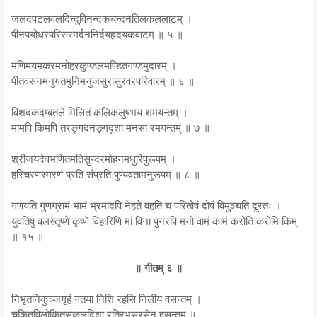
जलदपटलवलदिन्दुविनन्दकचन्दनतिलकललाटम् ।
पीनपयोधरपरिसरमर्दननिर्दयहृदयकवाटम् ॥ ५ ॥
मणिमयमकरमनोहरकुण्डलमण्डितगण्डमुदारम् ।
पीतवसनमनुगतमुनिमनुजसुरासुरवरपरिवारम् ॥ ६ ॥
विशदकदम्बतले मिलितं कलिकलुषभयं शमयन्तम् ।
मामपि किमपि तरङ्गदनङ्गदृशा मनसा रमयन्तम् ॥ ७ ॥
श्रीजयदेवभणितमतिसुन्दरमोहनमधुरिपुरूपम् ।
हरिचरणस्मरणं प्रति संप्रति पुण्यवतामनुरूपम् ॥ ८ ॥
गणयति गुणग्रामं भामं भ्रमादपि नेहते वहति च परितोषं दोषं विमुञ्चति दूरतः ।
युवतिषु वलस्तृष्णे कृष्णे विहारिणि मां विना पुनरपि मनो वामं कामं करोति करोमि किम्
॥ १५ ॥
॥ गीतम् ६ ॥
निभृतनिकुञ्जगृहं गतया निशि रहसि निलीय वसन्तम् ।
चकितविलोकितसकलदिशा रतिरभसरसेन हसन्तम् ॥