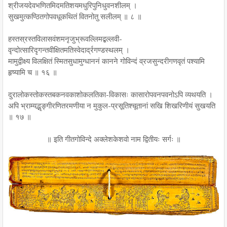
श्रीजयदेवभणितमिदमतिशयमधुरिपुनिधुवनशीलम् ।
सुखमुत्कण्ठितगोपवधूकथितं वितनोतु सलीलम् ॥ ८ ॥
हस्तस्रस्तविलासवंशमनृजुभ्रूवल्लिमद्बल्लवी-
वृन्दोत्सारिदृगन्तवीक्षितमतिस्वेदार्द्रगण्डस्थलम् ।
मामुद्वीक्ष्य विलक्षितं स्मितसुधामुग्धाननं कानने गोविन्दं व्रजसुन्दरीगणवृतं पश्यामि
हृष्यामि च ॥ १६ ॥
दुरालोकस्तोकस्तबकनवकाशोकलतिका-विकासः कासारोपवनपवनोऽपि व्यथयति ।
अपि भ्राम्यद्भृङ्गीरणितरमणीया न मुकुल-प्रसूतिश्चूतानां सखि शिखरिणीयं सुखयति
॥ १७ ॥
॥ इति गीतगोविन्दे अक्लेशकेशवो नाम द्वितीयः सर्गः ॥