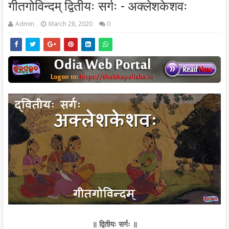
गीतगोविन्दम् द्वितीयः सर्गः - अक्लेशकेशवः
Admin
March 28, 2020
0
॥ द्वितीयः सर्गः ॥