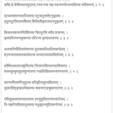
सखि हे केशिमथनमुदारम् रमय मया सह मदनमनोरथभावितया सविकारम् ॥ १ ॥
प्रथमसमागमलज्जितया पटुचाटुशतैरनुकूलम् ।
मृदुमधुरस्मितभाषितया शिथिलीकृतजघनदुकूलम् ॥ २ ॥
किसलयशयननिवेशितया चिरमुरसि ममैव शयानम् ।
कृतपरिरम्भणचुम्बनया परिरभ्य कृताधरपानम् ॥ ३ ॥
अलसनिमीलितलोचनया पुलकावलिललितकपोलम् ।
श्रमजलसकलकलेवरया वरमदनमदादतिलोलम् ॥ ४ ॥
कोकिलकलरवकूजितया जितमनसिजतन्त्रविचारम् ।
श्लथकुसुमाकुलकुन्तलया नखलिखितघनस्तनभारम् ॥ ५ ॥
चरणरणितमनिनूपुरया परिपूरितसुरतवितानम् ।
मुखरविशृङ्खलमेखलया सकचग्रहचुम्बनदानम् ॥ ६ ॥
रतिसुखसमयरसालसया दरमुकुलितनयनसरोजम् ।
निःसहनिपतिततनुलतया मधुसूदनमुदितमनोजम् ॥ ७ ॥