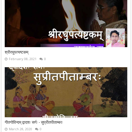
श्रीरघुपत्यष्टकम्
February 08, 2021
0
गीतगोविन्दम् द्वादशः सर्गः - सुप्रीतपीताम्बरः
March 28, 2020
0