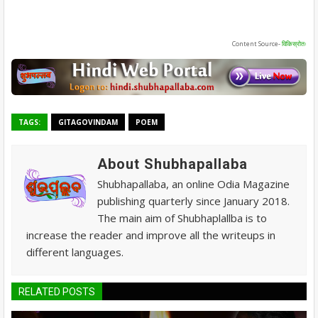
Content Source-
विकिस्रोतः
TAGS:
GITAGOVINDAM
POEM
About Shubhapallaba
Shubhapallaba, an online Odia Magazine
publishing quarterly since January 2018.
The main aim of Shubhaplallba is to
increase the reader and improve all the writeups in
different languages.
RELATED POSTS