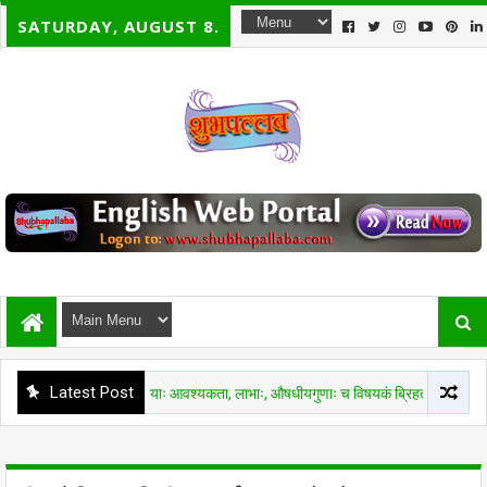
SATURDAY, AUGUST 8.
Latest Post
पौधयानां सभ्यतायाः आवश्यकता, लाभाः, औषधीयगुणाः च विषयकं ब्रिहत्संहितायाः आयुर्वेदे सन्दर्भ